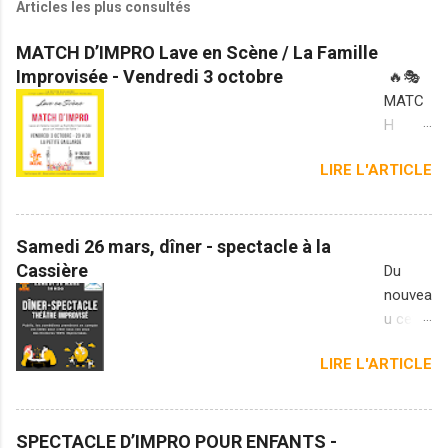
Articles les plus consultés
MATCH D’IMPRO Lave en Scène / La Famille
Improvisée - Vendredi 3 octobre
🔥🎭
MATC
H
D’IMPR
LIRE L'ARTICLE
O 🎭🔥
Lave
en
Scène
Samedi 26 mars, dîner - spectacle à la
reçoit
Cassière
Du
La
nouvea
Famille
u cette
Improv
année.
LIRE L'ARTICLE
isée
Lave
pour
en
un
Scène
match
et
SPECTACLE D’IMPRO POUR ENFANTS -