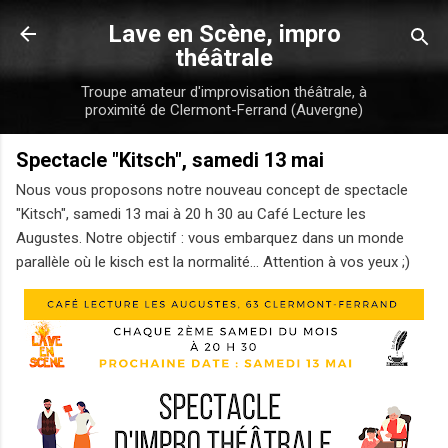
Accéder au contenu principal
Lave en Scène, impro
théâtrale
Troupe amateur d'improvisation théâtrale, à
proximité de Clermont-Ferrand (Auvergne)
Spectacle "Kitsch", samedi 13 mai
Nous vous proposons notre nouveau concept de spectacle
"Kitsch", samedi 13 mai à 20 h 30 au Café Lecture les
Augustes. Notre objectif : vous embarquez dans un monde
parallèle où le kisch est la normalité... Attention à vos yeux ;)