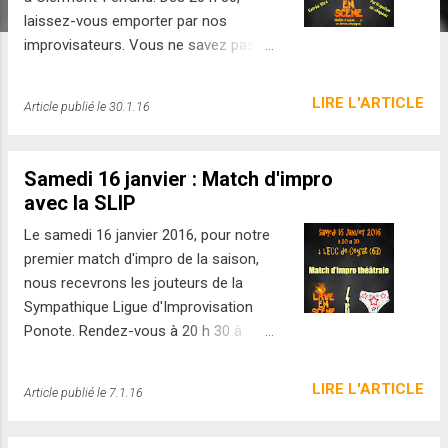
e
laissez-vous emporter par nos
s
improvisateurs. Vous ne savez pas à
quoi vous attendre ? Ca tombe bien,
nos comédiens non plus :)
LIRE L'ARTICLE
Article publié le
30.1.16
Samedi 16 janvier : Match d'impro
avec la SLIP
Le samedi 16 janvier 2016, pour notre
premier match d'impro de la saison,
nous recevrons les jouteurs de la
Sympathique Ligue d'Improvisation
Ponote. Rendez-vous à 20 h 30 à
l'Espace Culture et Congrès (ECC) au
2 bis avenue de la Vialle, 63122
LIRE L'ARTICLE
Article publié le
7.1.16
Ceyrat. Pensez à réserver en cliquant
ici .