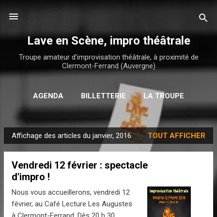
Accéder au contenu principal
Lave en Scène, impro théâtrale
Troupe amateur d'improvisation théâtrale, à proximité de
Clermont-Ferrand (Auvergne)
AGENDA
BILLETTERIE
LA TROUPE
PLUS…
CONTACT
Affichage des articles du janvier, 2016
TOUT AFFICHER
A
r
Vendredi 12 février : spectacle
t
d'impro !
i
c
Nous vous accueillerons, vendredi 12
l
février, au Café Lecture Les Augustes
à Clermont-Ferrand. Dès 20 h 30,