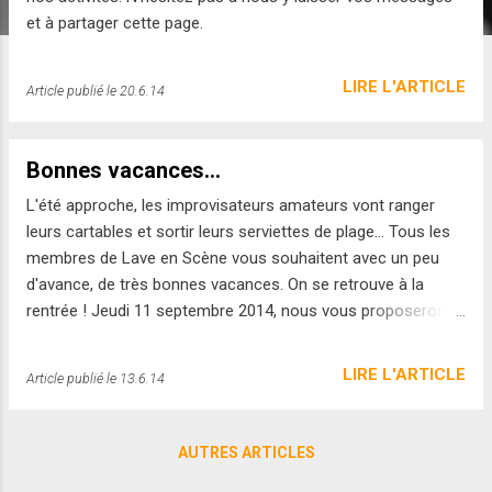
e
et à partager cette page.
s
LIRE L'ARTICLE
Article publié le
20.6.14
Bonnes vacances...
L'été approche, les improvisateurs amateurs vont ranger
leurs cartables et sortir leurs serviettes de plage... Tous les
membres de Lave en Scène vous souhaitent avec un peu
d'avance, de très bonnes vacances. On se retrouve à la
rentrée ! Jeudi 11 septembre 2014, nous vous proposerons
une séance d'information. N’hésitez pas venir nous retrouver
à Ceyrat, en fin de journée ; ou à nous contacter
LIRE L'ARTICLE
Article publié le
13.6.14
(laveenscene@gmail.com) d'ici là. Jeudi 20 septembre, la
troupe fera sa rentrée ! et vous en ferez peut-être parti...
D'ici là, passez un bel été !
AUTRES ARTICLES