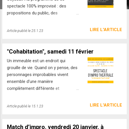
e
spectacle 100% improvisé : des
s
propositions du public, des
comédiens au taquet, des scènettes
déjantées, des rires, du suspense… On
LIRE L'ARTICLE
Article publié le
25.1.23
vous donne rendez vous à 21h !!!
"Cohabitation", samedi 11 février
Un immeuble est un endroit qui
grouille de vie. Quand on y pense, des
personnages improbables vivent
ensemble d'une manière
complètement différente et
débordent parfois la vie des autres.
Ce sont aussi, parfois, de belles
LIRE L'ARTICLE
Article publié le
15.1.23
rencontres ou des évènements
heureux qui peuvent se produire. Et
toi, public, que verras-tu depuis ta
Match d’impro, vendredi 20 janvier, à