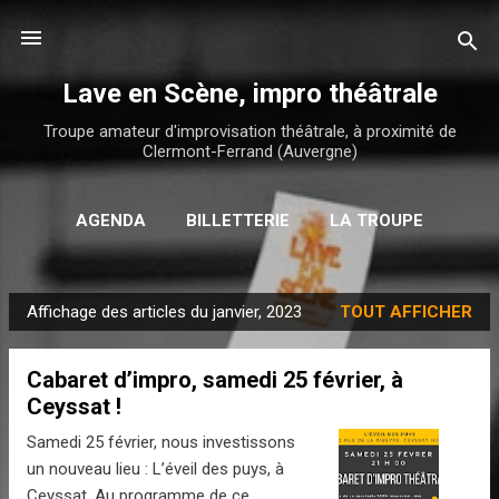
Accéder au contenu principal
Lave en Scène, impro théâtrale
Troupe amateur d'improvisation théâtrale, à proximité de
Clermont-Ferrand (Auvergne)
AGENDA
BILLETTERIE
LA TROUPE
PLUS…
CONTACT
Affichage des articles du janvier, 2023
TOUT AFFICHER
A
r
Cabaret d’impro, samedi 25 février, à
t
Ceyssat !
i
c
Samedi 25 février, nous investissons
l
un nouveau lieu : L’éveil des puys, à
Ceyssat. Au programme de ce